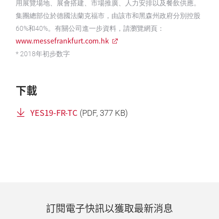
用展覽場地、展會搭建、市場推廣、人力安排以及餐飲供應。
集團總部位於德國法蘭克福市，由該市和黑森州政府分別控股
60%和40%。有關公司進一步資料，請瀏覽網頁：
www.messefrankfurt.com.hk
* 2018年初步数字
下載
YES19-FR-TC
(
PDF
, 377 KB)
訂閱電子快訊以獲取最新消息