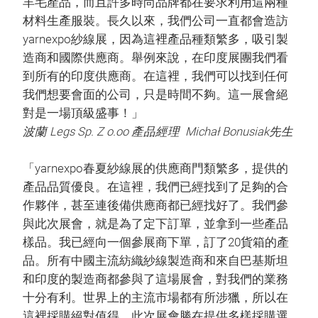
羊毛產品，而且許多時尚品牌都在要求利用這兩種
材料生產服裝。長久以來，我們公司一直都會造訪
yarnexpo紗線展，因為這裡產品種類繁多，吸引製
造商和國際供應商。舉例來說，在印度展團我們看
到所有的印度供應商。在這裡，我們可以找到任何
我們想要會面的公司，只是時間不夠。這一展會絕
對是一場頂級盛事！」
波蘭 Legs Sp. Z o.oo 產品經理 Michał Bonusiak先生
「yarnexpo春夏紗線展的供應商門類繁多，提供的
產品品質優良。在這裡，我們已經找到了足夠的合
作夥伴，甚至連後備供應商都已經找好了。我們參
與此次展會，就是為了定下訂單，並拿到一些產品
樣品。我已經向一個參展商下單，訂了20貨箱的產
品。所有中國主流紡織紗線製造商和來自巴基斯坦
和印度的製造商都參與了這場展會，對我們的業務
十分有利。世界上的主流市場都有所涉獵，所以在
這裡採購絕對值得。此次展會勝在提供多樣採購選