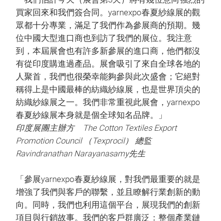
買家回來和我們簽合同。yarnexpo春夏紗線展的觀
眾都十分專業，滿足了我們作為參展商的預期。幾
位中國大型進口商也到訪了我們的展位。我注意
到，本屆展會也有許多新參展的進口商，他們都沒
有從印度購進過產品。展會吸引了來自全球各地的
人聚首，我們也很榮幸能夠參與此次盛會；它絕對
稱得上是中國最棒的紡織紗線展，也是世界頂尖的
紡織紗線展之一。我們非常重視此展會，yarnexpo
春夏紗線展本身就是個全球知名品牌。」
印度展團主辦方 The Cotton Textiles Export
Promotion Council （Texprocil） 總監
Ravindranathan Narayanasamy先生
「參展yarnexpo春夏紗線展，對我們最重要的就是
增強了我們與客戶的聯繫，並且瞭解行業創新的動
向。同時，我們也利用這個平台，展現我們的創新
項目與行銷故事。我們的客戶群廣泛：整個產業鏈