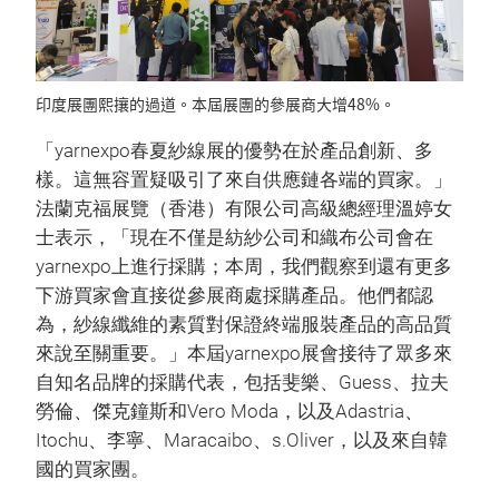
印度展團熙攘的過道。本屆展團的參展商大增48%。
「yarnexpo春夏紗線展的優勢在於產品創新、多
樣。這無容置疑吸引了來自供應鏈各端的買家。」
法蘭克福展覽（香港）有限公司高級總經理溫婷女
士表示，「現在不僅是紡紗公司和織布公司會在
yarnexpo上進行採購；本周，我們觀察到還有更多
下游買家會直接從參展商處採購產品。他們都認
為，紗線纖維的素質對保證終端服裝產品的高品質
來說至關重要。」本屆yarnexpo展會接待了眾多來
自知名品牌的採購代表，包括斐樂、Guess、拉夫
勞倫、傑克鐘斯和Vero Moda，以及Adastria、
Itochu、李寧、Maracaibo、s.Oliver，以及來自韓
國的買家團。