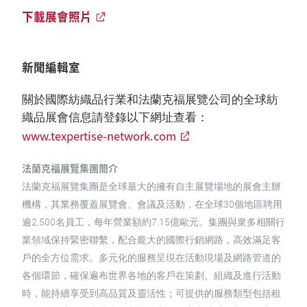
下載展會照片
新聞編輯室
關於國際紡織品行業和法蘭克福展覽公司的全球紡
織品展會信息請登錄以下網址查看：
www.texpertise-network.com
法蘭克福展覽集團簡介
法蘭克福展覽集團是全球最大的擁有自主展覽場地的展會主辦
機構，其業務覆蓋展覽會、會議及活動，在全球30個地區聘用
逾2,500名員工，每年營業額約7.15億歐元。集團與衆多相關行
業領域保持緊密聯繫，配合龐大的國際行銷網路，高效滿足客
戶的全方位需求。多元化的服務呈現在活動現場及網路管道的
各個環節，確保遍布世界各地的客戶在策劃、組織及進行活動
時，能持續享受到高品質及靈活性；可提供的服務類型包括租