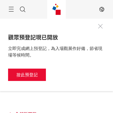
跳
過
搜
ZH
索
觀眾預登記現已開放
立即完成網上預登記，為入場觀展作好備，節省現
場等候時間。
按此預登記